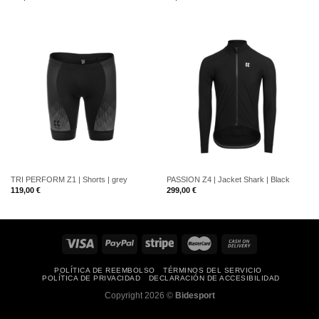
TRI PERFORM Z1 | Shorts | grey
PASSION Z4 | Jacket Shark | Black
119,00
€
299,00
€
POLÍTICA DE REEMBOLSO
TÉRMINOS DEL SERVICIO
POLÍTICA DE PRIVACIDAD
DECLARACIÓN DE ACCESIBILIDAD
Copyright 2026 ©
Bidesport