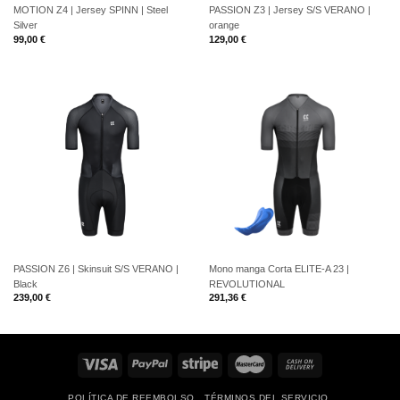
MOTION Z4 | Jersey SPINN | Steel
PASSION Z3 | Jersey S/S VERANO |
Silver
orange
99,00
€
129,00
€
PASSION Z6 | Skinsuit S/S VERANO |
Mono manga Corta ELITE-A 23 |
Black
REVOLUTIONAL
239,00
€
291,36
€
POLÍTICA DE REEMBOLSO
TÉRMINOS DEL SERVICIO