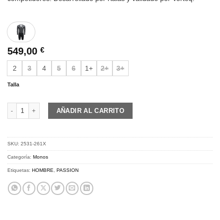
549,00
€
2
3
4
5
6
1+
2+
3+
Talla
PASSION Z3 | Skinsuit PROJECT TT 1.0 | black cantidad
AÑADIR AL CARRITO
SKU:
2531-261X
Categoría:
Monos
Etiquetas:
HOMBRE
,
PASSION