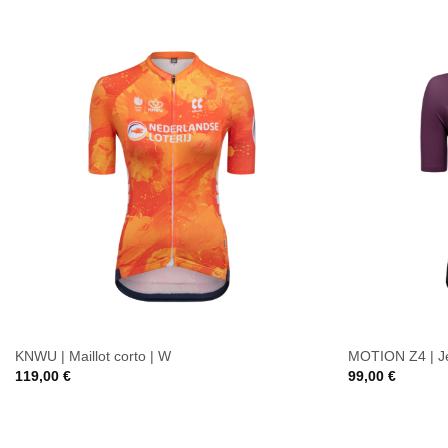
KNWU | Maillot corto | W
MOTION Z4 | Je
119,00
€
99,00
€