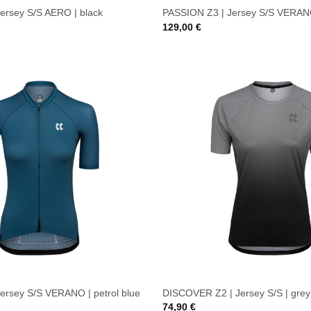
ersey S/S AERO | black
PASSION Z3 | Jersey S/S VERANO
129,00
€
ersey S/S VERANO | petrol blue
DISCOVER Z2 | Jersey S/S | grey
74,90
€