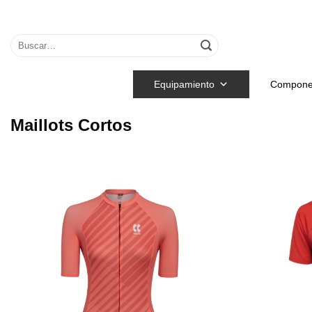
Saltar
al
Buscar
contenido
por:
Equipamiento
Compone
Maillots Cortos