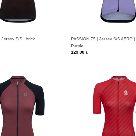
Jersey S/S | brick
PASSION Z5 | Jersey S/S AERO |
Purple
129,00
€