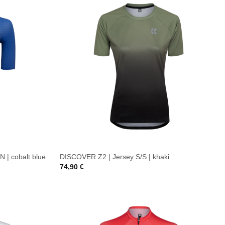
 | cobalt blue
DISCOVER Z2 | Jersey S/S | khaki
74,90
€