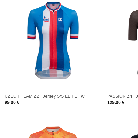
CZECH TEAM Z2 | Jersey S/S ELITE | W
PASSION Z4 | J
99,00
€
129,00
€