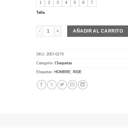
1
2
3
4
5
6
7
Talla
RIDE ON Z | Jacket | fluo cantidad
AÑADIR AL CARRITO
SKU:
2057-027X
Categoría:
Chaquetas
Etiquetas:
HOMBRE
,
RIDE