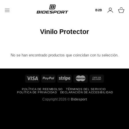
Saltar
al
B2B
contenido
Vinilo Protector
No se han encontrado productos que coincidan con tu selección.
POLÍTICA DE REEMBOLSO
TÉRMINOS DEL SERVICIO
POLÍTICA DE PRIVACIDAD
DECLARACIÓN DE ACCESIBILIDAD
Copyright 2026 ©
Bidesport