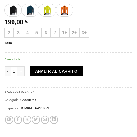
199,00
€
2
3
4
5
6
7
1+
2+
3+
Talla
4 en stock
PASSION Z3 | Jacket Rainex | lime cantidad
AÑADIR AL CARRITO
SKU:
2063-022X--07
Categoría:
Chaquetas
Etiquetas:
HOMBRE
,
PASSION