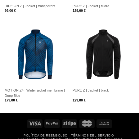
RIDE ON Z | Jacket | transparent
PURE Z | Jacket | fluoro
99,00
€
129,00
€
MOTION Z4 | Winter jacket membrane |
PURE Z | Jacket | black
Deep Blue
179,00
€
129,00
€
POLÍTICA DE REEMBOLSO
TÉRMINOS DEL SERVICIO
POLÍTICA DE PRIVACIDAD
DECLARACIÓN DE ACCESIBILIDAD