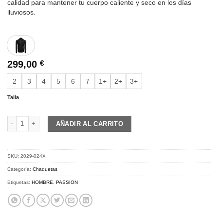
calidad para mantener tu cuerpo caliente y seco en los días
lluviosos.
299,00
€
2
3
4
5
6
7
1+
2+
3+
Talla
PASSION Z4 | Jacket Shark | Black cantidad
AÑADIR AL CARRITO
SKU:
2029-024X
Categoría:
Chaquetas
Etiquetas:
HOMBRE
,
PASSION