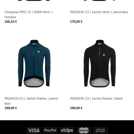
Chaqueta PRO 22 | W&W Vent+ |
PASSION Z3 | Jacket Vent+ | petrol blue
Hombre
156,10
€
179,00
€
PASSION Z3 | Jacket Rainex | petrol
PASSION Z3 | Jacket Rainex | black
blue
199,00
€
199,00
€