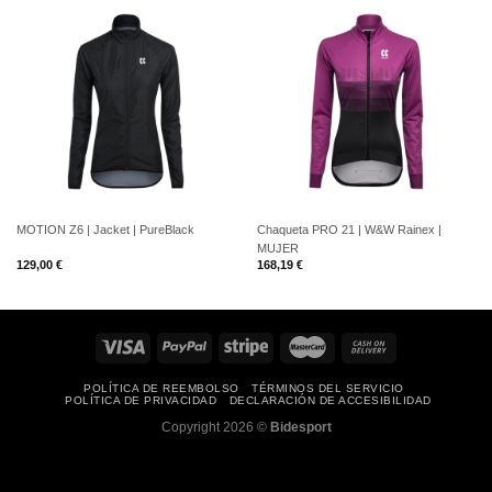
MOTION Z6 | Jacket | PureBlack
Chaqueta PRO 21 | W&W Rainex |
MUJER
129,00
€
168,19
€
POLÍTICA DE REEMBOLSO
TÉRMINOS DEL SERVICIO
POLÍTICA DE PRIVACIDAD
DECLARACIÓN DE ACCESIBILIDAD
Copyright 2026 ©
Bidesport