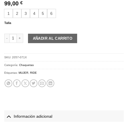
99,00
€
1
2
3
4
5
6
Talla
RIDE ON Z | Jacket | transparent cantidad
AÑADIR AL CARRITO
SKU:
2057-071X
Categoría:
Chaquetas
Etiquetas:
MUJER
,
RIDE
Información adicional