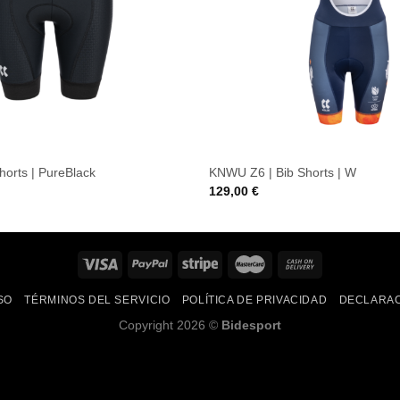
orts | PureBlack
KNWU Z6 | Bib Shorts | W
129,00
€
SO
TÉRMINOS DEL SERVICIO
POLÍTICA DE PRIVACIDAD
DECLARAC
Copyright 2026 ©
Bidesport