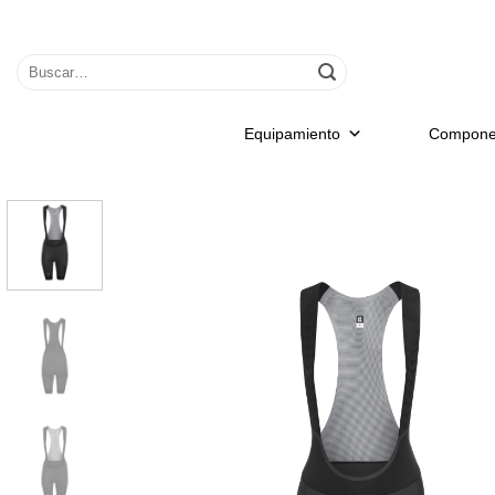
Saltar
al
Buscar
contenido
por:
Equipamiento
Compone