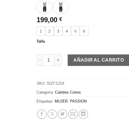
199,00
€
1
2
3
4
5
6
Talla
PASSION Z4 | Bib Shorts GRAVEL | Anthracite 
AÑADIR AL CARRITO
SKU:
3127-121X
Categoría:
Culottes Cortos
Etiquetas:
MUJER
,
PASSION