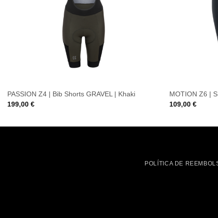
PASSION Z4 | Bib Shorts GRAVEL | Khaki
MOTION Z6 | Sh
199,00
€
109,00
€
POLÍTICA DE REEMBOL