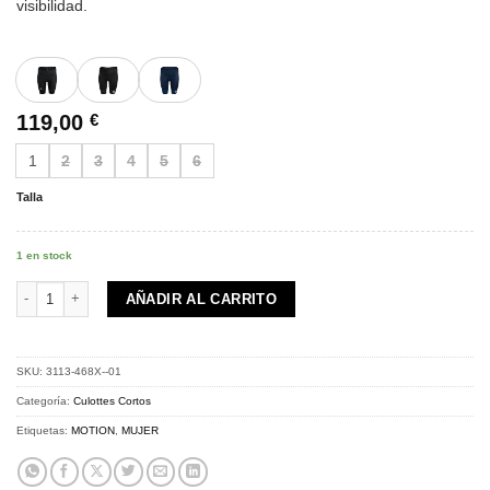
visibilidad.
119,00
€
1
2
3
4
5
6
Talla
1 en stock
MOTION Z4 | Shorts | Deep blue cantidad
AÑADIR AL CARRITO
SKU:
3113-468X--01
Categoría:
Culottes Cortos
Etiquetas:
MOTION
,
MUJER