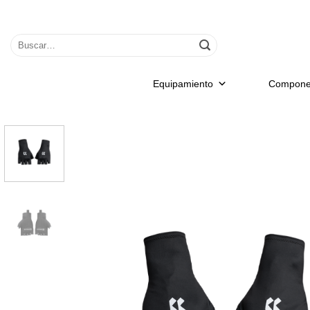
Saltar
al
Buscar
contenido
por:
Equipamiento
Compone