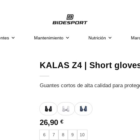
ntes
Mantenimiento
Nutrición
Mar
KALAS Z4 | Short gloves
Guantes cortos de alta calidad para prote
26,90
€
6
7
8
9
10