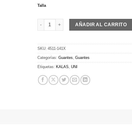
Talla
KALAS Z4 | Short gloves | black cantidad
AÑADIR AL CARRITO
SKU:
4511-141X
Categorías:
Guantes
,
Guantes
Etiquetas:
KALAS
,
UNI