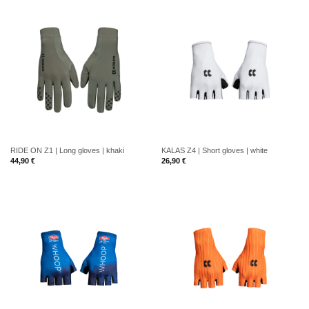
RIDE ON Z1 | Long gloves | khaki
KALAS Z4 | Short gloves | white
44,90
€
26,90
€