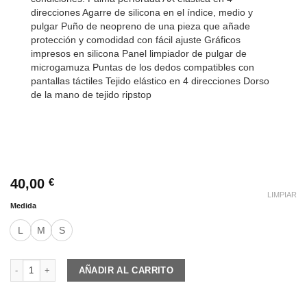
direcciones Agarre de silicona en el índice, medio y
pulgar Puño de neopreno de una pieza que añade
protección y comodidad con fácil ajuste Gráficos
impresos en silicona Panel limpiador de pulgar de
microgamuza Puntas de los dedos compatibles con
pantallas táctiles Tejido elástico en 4 direcciones Dorso
de la mano de tejido ripstop
40,00
€
LIMPIAR
Medida
L
M
S
7IDP GUANTES PROJECT cantidad
AÑADIR AL CARRITO