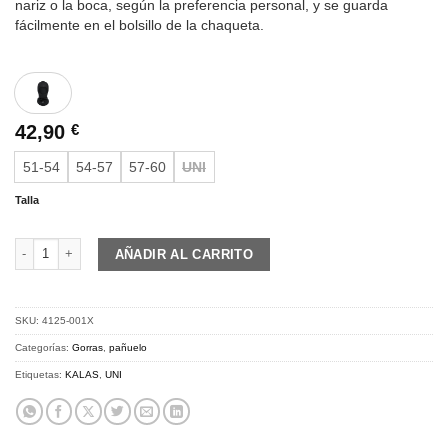
nariz o la boca, según la preferencia personal, y se guarda
fácilmente en el bolsillo de la chaqueta.
42,90
€
51-54
54-57
57-60
UNI
Talla
KALAS Z4 | Balaclava | Bergamo cantidad
AÑADIR AL CARRITO
SKU:
4125-001X
Categorías:
Gorras
,
pañuelo
Etiquetas:
KALAS
,
UNI