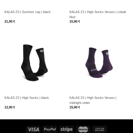
KALAS Z3 | Summer cap | black
KALAS Z3 | High Socks Verano | cobalt
blue
21,90
€
15,90
€
KALAS Z3 | High Socks | black
KALAS Z4 | High Socks Verano |
midnight violet
12,90
€
15,90
€