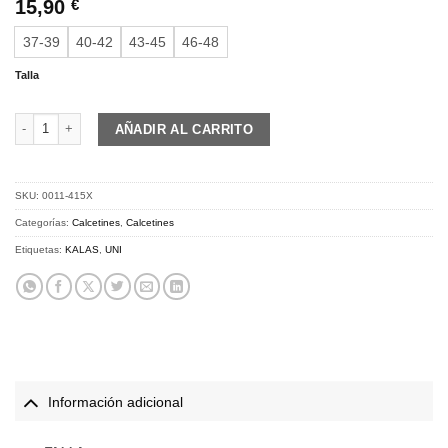
15,90
€
37-39
40-42
43-45
46-48
Talla
KALAS Z3 | High Socks Verano | cobalt blue cantidad
AÑADIR AL CARRITO
SKU:
0011-415X
Categorías:
Calcetines
,
Calcetines
Etiquetas:
KALAS
,
UNI
Información adicional