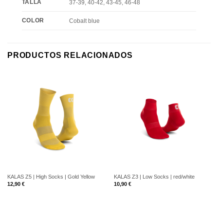
TALLA
37-39, 40-42, 43-45, 46-48
COLOR
Cobalt blue
PRODUCTOS RELACIONADOS
KALAS Z5 | High Socks | Gold Yellow
KALAS Z3 | Low Socks | red/white
12,90
€
10,90
€