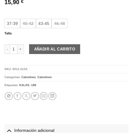
15,90
€
37-39
40-42
43-45
46-48
Talla
KALAS Z3 | High Socks Verano | red/white cantidad
AÑADIR AL CARRITO
SKU:
0011-410X
Categorías:
Calcetines
,
Calcetines
Etiquetas:
KALAS
,
UNI
Información adicional