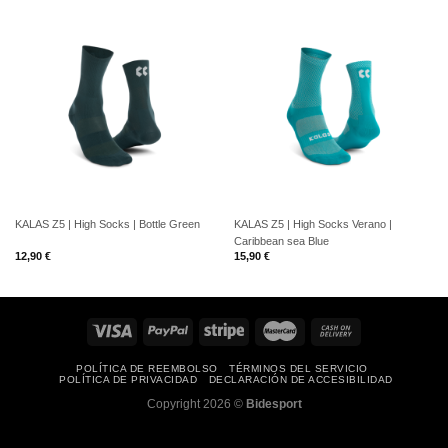
KALAS Z5 | High Socks | Bottle Green
KALAS Z5 | High Socks Verano |
Caribbean sea Blue
12,90
€
15,90
€
POLÍTICA DE REEMBOLSO
TÉRMINOS DEL SERVICIO
POLÍTICA DE PRIVACIDAD
DECLARACIÓN DE ACCESIBILIDAD
Copyright 2026 ©
Bidesport