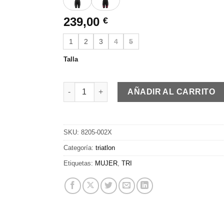
239,00
€
1
2
3
4
5
Talla
TRI PERFORM Z1 | Skinsuit | pink cantidad
AÑADIR AL CARRITO
SKU:
8205-002X
Categoría:
triatlon
Etiquetas:
MUJER
,
TRI