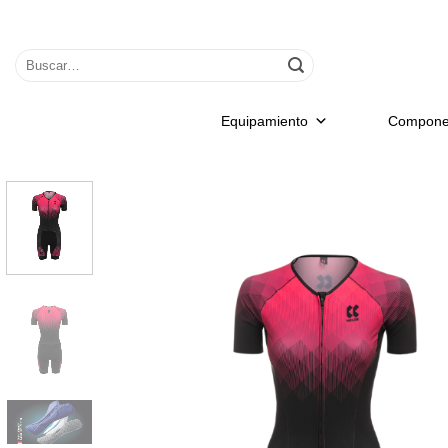
Saltar
al
Buscar
contenido
por:
Equipamiento
Compone