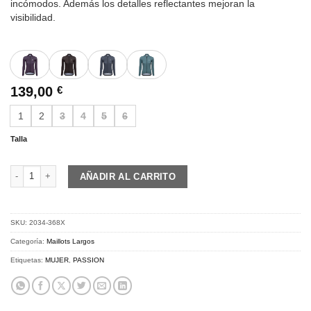
incómodos. Además los detalles reflectantes mejoran la
visibilidad.
139,00
€
1
2
3
4
5
6
Talla
PASSION Z4 | Jersey L/S TEMPS | Coffee Brown cantidad
AÑADIR AL CARRITO
SKU:
2034-368X
Categoría:
Maillots Largos
Etiquetas:
MUJER
,
PASSION