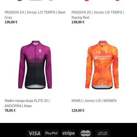
PASSION Z4 | Jersey L/S TEMPS | Steel
PASSION Z6 | Jersey L/S TEMPS |
Grey
Racing Red
139,00
€
139,00
€
Maillot manga larga ELITE 25 |
KNWU | Jersey L/S | WOMEN
ANDORRA | Mujer
78,05
€
119,00
€