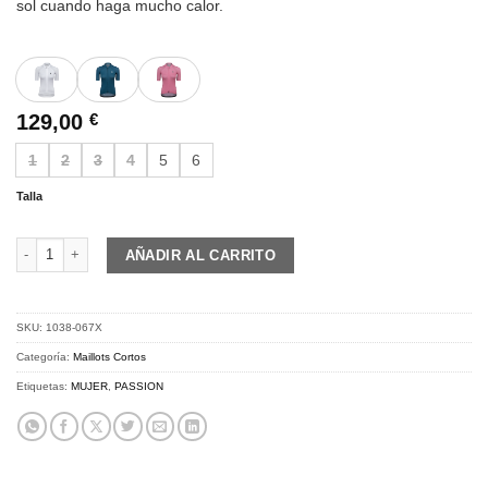
sol cuando haga mucho calor.
129,00
€
1
2
3
4
5
6
Talla
PASSION Z3 | Jersey S/S VERANO | rose pink cantidad
AÑADIR AL CARRITO
SKU:
1038-067X
Categoría:
Maillots Cortos
Etiquetas:
MUJER
,
PASSION