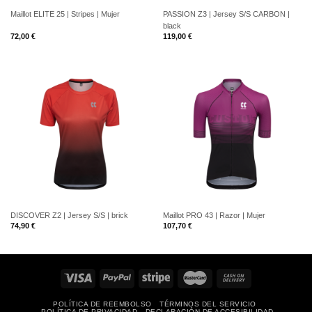
Maillot ELITE 25 | Stripes | Mujer
PASSION Z3 | Jersey S/S CARBON |
black
72,00
€
119,00
€
DISCOVER Z2 | Jersey S/S | brick
Maillot PRO 43 | Razor | Mujer
74,90
€
107,70
€
POLÍTICA DE REEMBOLSO
TÉRMINOS DEL SERVICIO
POLÍTICA DE PRIVACIDAD
DECLARACIÓN DE ACCESIBILIDAD