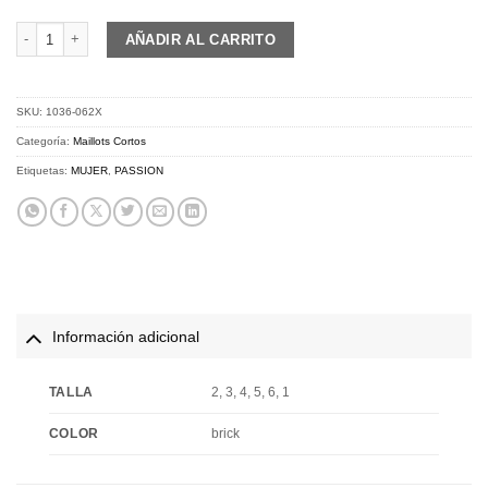
PASSION Z3 | Jersey S/S CARBON | brick cantidad
AÑADIR AL CARRITO
SKU:
1036-062X
Categoría:
Maillots Cortos
Etiquetas:
MUJER
,
PASSION
Información adicional
TALLA
2, 3, 4, 5, 6, 1
COLOR
brick