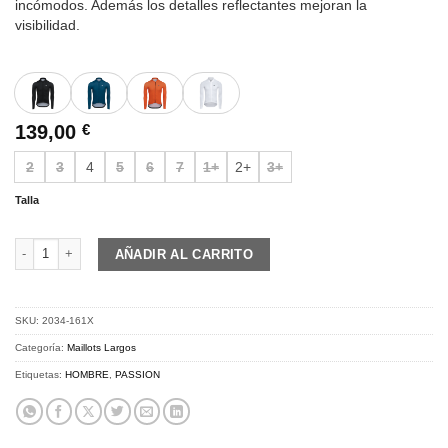
incómodos. Además los detalles reflectantes mejoran la
visibilidad.
139,00
€
2
3
4
5
6
7
1+
2+
3+
Talla
PASSION Z3 | Jersey L/S TEMPS | black cantidad
AÑADIR AL CARRITO
SKU:
2034-161X
Categoría:
Maillots Largos
Etiquetas:
HOMBRE
,
PASSION