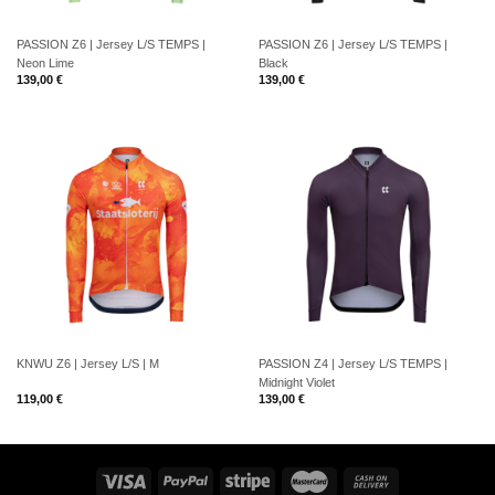
PASSION Z6 | Jersey L/S TEMPS |
PASSION Z6 | Jersey L/S TEMPS |
Neon Lime
Black
139,00
€
139,00
€
KNWU Z6 | Jersey L/S | M
PASSION Z4 | Jersey L/S TEMPS |
Midnight Violet
119,00
€
139,00
€