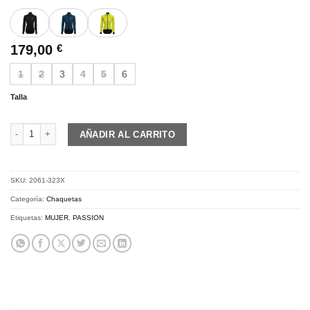
179,00
€
1
2
3
4
5
6
Talla
PASSION Z3 | Jacket Vent+ | petrol blue cantidad
AÑADIR AL CARRITO
SKU:
2061-323X
Categoría:
Chaquetas
Etiquetas:
MUJER
,
PASSION