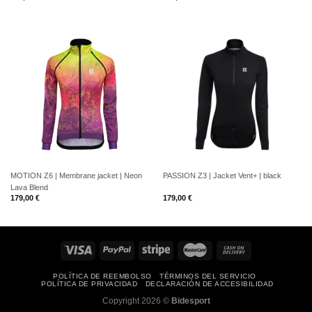
MOTION Z6 | Membrane jacket | Neon
PASSION Z3 | Jacket Vent+ | black
Lava Blend
179,00
€
179,00
€
POLÍTICA DE REEMBOLSO
TÉRMINOS DEL SERVICIO
POLÍTICA DE PRIVACIDAD
DECLARACIÓN DE ACCESIBILIDAD
Copyright 2026 ©
Bidesport