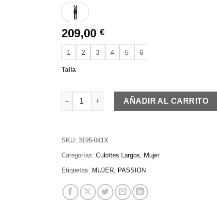
209,00
€
1
2
3
4
5
6
Talla
PASSION Z3 | Bib tights Diamond | black canti
AÑADIR AL CARRITO
SKU:
3195-041X
Categorías:
Culottes Largos
,
Mujer
Etiquetas:
MUJER
,
PASSION