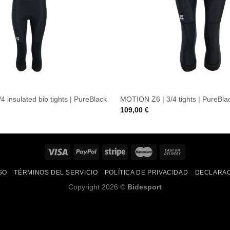
 insulated bib tights | PureBlack
MOTION Z6 | 3/4 tights | PureBla
109,00
€
SO
TÉRMINOS DEL SERVICIO
POLÍTICA DE PRIVACIDAD
DECLARAC
Copyright 2026 ©
Bidesport