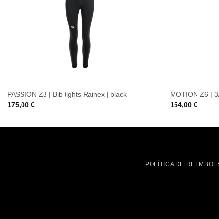
PASSION Z3 | Bib tights Rainex | black
MOTION Z6 | 3/4
175,00
€
154,00
€
POLÍTICA DE REEMBOL