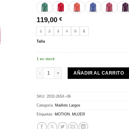
119,00
€
1
2
3
4
5
6
Talla
1 en stock
MOTION Z4 | Jersey L/S | Rose Pink cantidad
AÑADIR AL CARRITO
SKU:
2032-265X--06
Categoría:
Maillots Largos
Etiquetas:
MOTION
,
MUJER