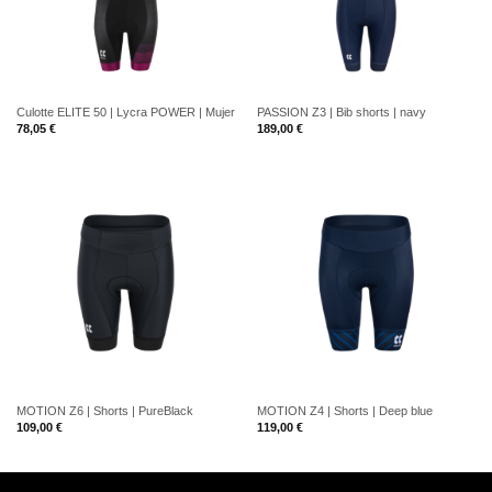
Culotte ELITE 50 | Lycra POWER | Mujer
PASSION Z3 | Bib shorts | navy
78,05
€
189,00
€
MOTION Z6 | Shorts | PureBlack
MOTION Z4 | Shorts | Deep blue
109,00
€
119,00
€