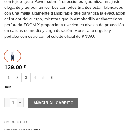
con tejido Lycra Power sobre 4 direcciones, garantiza un ajuste
elegante y aerodinámico. Los cómodos tirantes están fabricados
con una malla altamente transpirable que garantiza la evacuación
del sudor del cuerpo, mientras que la almohadilla antibacteriana
perforada ZOOM X proporciona excelentes niveles de protección
en salidas de media y larga duración. Muestra tu orgullo y
pedalea con estilo con el culotte oficial de KNWU.
129,00
€
1
2
3
4
5
6
Talla
KNWU | Bib shorts | WOMEN cantidad
AÑADIR AL CARRITO
SKU:
9706-631X
Categoría:
Culottes Cortos