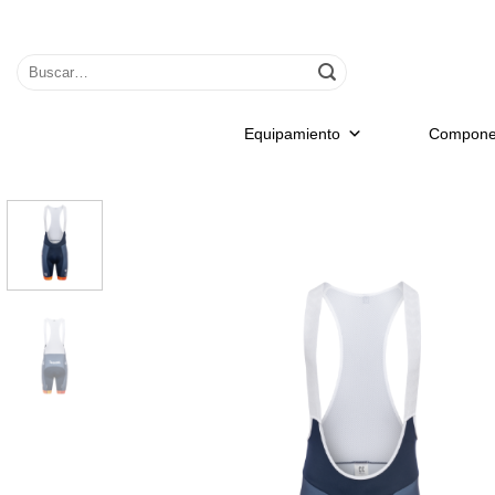
Saltar
al
Buscar
contenido
por:
Equipamiento
Compone