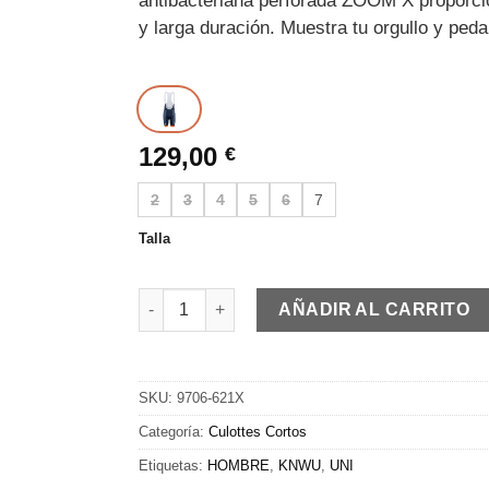
antibacteriana perforada ZOOM X proporcio
y larga duración. Muestra tu orgullo y peda
129,00
€
2
3
4
5
6
7
Talla
KNWU | Bib shorts | MEN cantidad
AÑADIR AL CARRITO
SKU:
9706-621X
Categoría:
Culottes Cortos
Etiquetas:
HOMBRE
,
KNWU
,
UNI