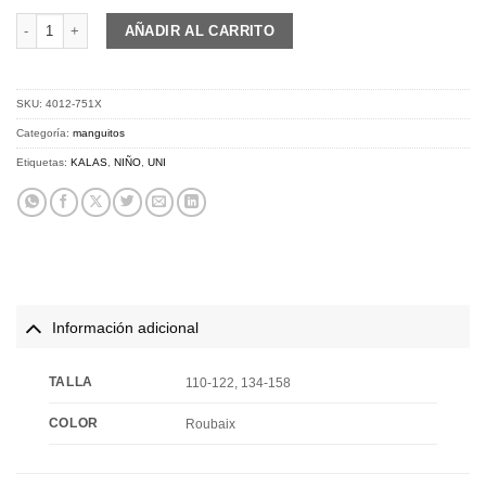
KALAS Z4 | ARM warmers | Roubaix cantidad
AÑADIR AL CARRITO
SKU:
4012-751X
Categoría:
manguitos
Etiquetas:
KALAS
,
NIÑO
,
UNI
Información adicional
TALLA
110-122, 134-158
COLOR
Roubaix