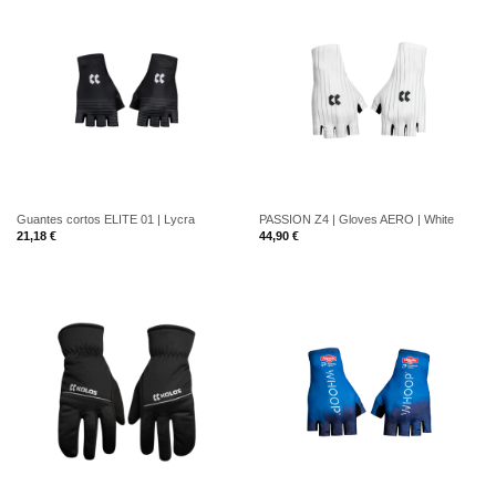
Guantes cortos ELITE 01 | Lycra
PASSION Z4 | Gloves AERO | White
21,18
€
44,90
€