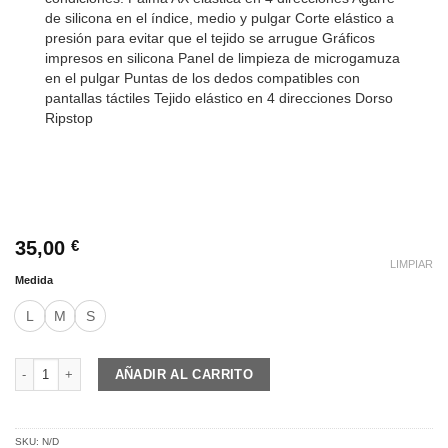
de silicona en el índice, medio y pulgar Corte elástico a
presión para evitar que el tejido se arrugue Gráficos
impresos en silicona Panel de limpieza de microgamuza
en el pulgar Puntas de los dedos compatibles con
pantallas táctiles Tejido elástico en 4 direcciones Dorso
Ripstop
35,00
€
LIMPIAR
Medida
L
M
S
7IDP GUANTES Control cantidad
AÑADIR AL CARRITO
SKU:
N/D