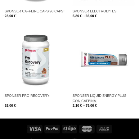
SPONSER CAFFEINE CAPS 90 CAPS
SPONSER ELECTROLYTES
23,00
€
5,80
€
–
66,00
€
SPONSER PRO RECOVERY
SPONSER LIQUID ENERGY PLUS
CON CAFEÍNA
52,00
€
2,10
€
–
79,00
€