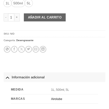
1L
500ml
5L
AIROLUBE Super Degreaser cantidad
AÑADIR AL CARRITO
SKU:
N/D
Categoría:
Desengrasante
Información adicional
MEDIDA
1L, 500ml, 5L
MARCAS
Airolube