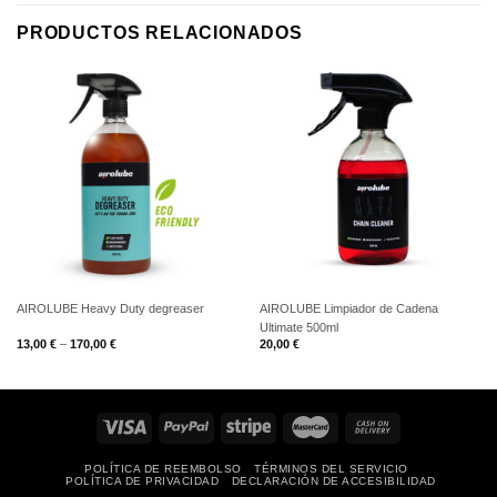
PRODUCTOS RELACIONADOS
AIROLUBE Heavy Duty degreaser
AIROLUBE Limpiador de Cadena
Ultimate 500ml
13,00
€
–
170,00
€
20,00
€
POLÍTICA DE REEMBOLSO
TÉRMINOS DEL SERVICIO
POLÍTICA DE PRIVACIDAD
DECLARACIÓN DE ACCESIBILIDAD