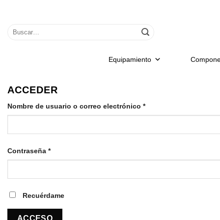
Saltar
al
Buscar
contenido
por:
Equipamiento
Compone
ACCEDER
Nombre de usuario o correo electrónico
*
Contraseña
*
Recuérdame
ACCESO