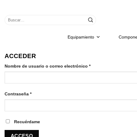
Saltar
al
Buscar
contenido
por:
Equipamiento
Compone
ACCEDER
Nombre de usuario o correo electrónico
*
Contraseña
*
Recuérdame
ACCESO