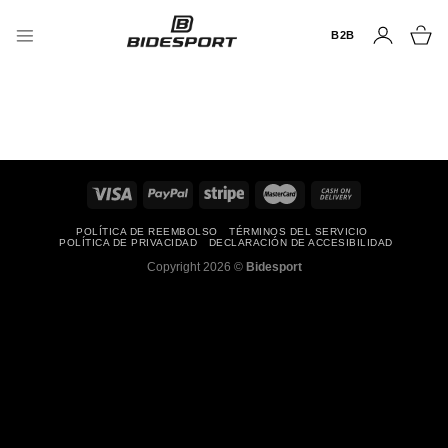
Saltar
al
B2B
contenido
POLÍTICA DE REEMBOLSO
TÉRMINOS DEL SERVICIO
POLÍTICA DE PRIVACIDAD
DECLARACIÓN DE ACCESIBILIDAD
Copyright 2026 ©
Bidesport