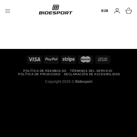
Saltar
al
B2B
contenido
POLÍTICA DE REEMBOLSO
TÉRMINOS DEL SERVICIO
POLÍTICA DE PRIVACIDAD
DECLARACIÓN DE ACCESIBILIDAD
Copyright 2026 ©
Bidesport