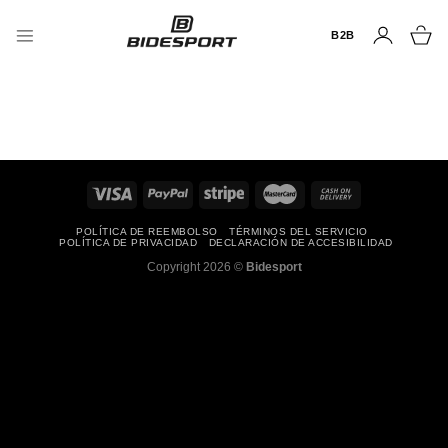
Saltar
al
B2B
contenido
POLÍTICA DE REEMBOLSO
TÉRMINOS DEL SERVICIO
POLÍTICA DE PRIVACIDAD
DECLARACIÓN DE ACCESIBILIDAD
Copyright 2026 ©
Bidesport