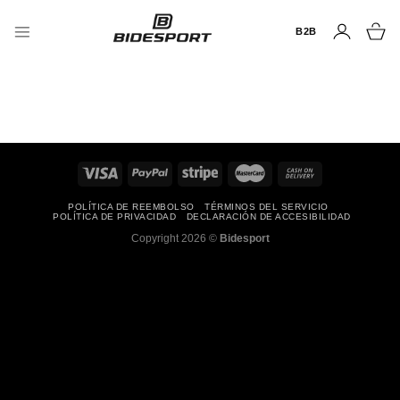
Saltar
al
B2B
contenido
POLÍTICA DE REEMBOLSO
TÉRMINOS DEL SERVICIO
POLÍTICA DE PRIVACIDAD
DECLARACIÓN DE ACCESIBILIDAD
Copyright 2026 ©
Bidesport