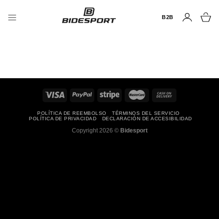
Saltar
al
B2B
contenido
POLÍTICA DE REEMBOLSO
TÉRMINOS DEL SERVICIO
POLÍTICA DE PRIVACIDAD
DECLARACIÓN DE ACCESIBILIDAD
Copyright 2026 ©
Bidesport